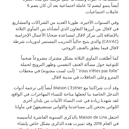
أيضاً ينمو ليضم 12 عاملة اجتماعية بعد أن كان يضم 6
عاملات اجتماعيات.
وفي السنوات الأخيرة، طورنا العديد من الشراكات والمشاريع
في لافال. من أبرزها التعاون الذي أنشأناه بين المآوي الثلاثة
بالإضافة إلى مركز لافال لمساعدة ضحايا الأعمال الإجرامية
(CAVAC) والذي يتيح حالياً التدريب المستمر لدوريات شرطة
لافال فيما يتعلق بالعنف الزوجي.
كما أطلقت المآوي الثلاثة بشكل مشترك مشروعاً ضخماً
للتوعية حول مسألة العنف النفسي. وظهر الترويج لحملة
“Vous n’êtes pas folle ” (أنت لست مجنونة) في محطات
المترو وعلى الحافلات في مدينة لافال.
وقد أدت شراكتنا مع Maison L’Esther أيضاً إلى ترجمة أدوات
التدخل الخاصة بنا لجعلها متاحة للنساء المهاجرات. في الواقع،
لقد شهدنا زيادة في عدد النساء الآتيات من بلدان أخرى
اللواتي يحتجن إلى مساعدتنا واللواتي نستضيفهنّ في مأوانا.
احتفل Maison de Lina بالذكرى السنوية العاشرة لتأسيسه
في العام 2016. وقد تميزت هذه الذكرى بشكل خاص بإنشاء