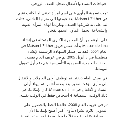
احتياجات النساء والأطفال ضحايا العنف الزوجي.
تمت تسمية المأوى على اسم امرأة تدعى لينا كانت تقيم
في Maison L’Esther. بعد عودتها إلى منزلها العائلي، قتلت
لينا على يد شريكها العنيف. وتكريماً لهذه المرأة القوية
والشجاعة، يحمل المأوى اسمها بفخر.
على الرغم من أنّ المغامرة الكبرى المتمثلة في إنشاء
Maison de Lina بدأت ضمن فريق Maison L’Esther في
العام 2004، فقد تم إصدار الشهادة الرسمية لإنشاء
منظمتنا في 5 أبريل 2005. ثم في خريف العام نفسه،
انعقدت الجمعية العمومية التأسيسية وتم دفع أول تمويل
لمهمتنا.
في صيف العام 2006، تم توظيف أولى العاملات والانتقال
إلى مأوى مؤقت صغير. بعد بضعة أشهر، تم إيواء أولى
النساء والأطفال في Maison de Lina. كان بإمكاننا، في
ذلك الوقت، استضافة 4 أشخاص فقط في الوقت نفسه.
ثم في خريف العام 2008، حالفنا الحظ بالحصول على
التمويل اللازم لشراء مأوى أكبر. أصبح بإمكاننا الآن
استضافة 15 امرأة وطفلاً. ما جعل فريقنا في هذه الفترة