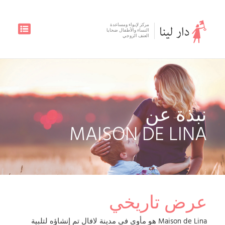
مركز لإيواء ومساعدة
النساء والأطفال ضحايا
العنف الزوجي
نبذة عن
MAISON DE LINA
عرض تاريخي
Maison de Lina هو مأوى في مدينة لافال تم إنشاؤه لتلبية