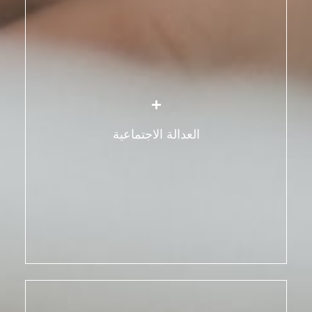
تتجسّد العدالة الاجتماعية على النحو التالي:
الإيمان بالمساواة في الحقوق والتضامن الجماعي.
النضال معاً حتى تتمتع النساء بالحق في الحصول على
خدمات عالية الجودة والمشاركة العادلة في الموارد
العدالة الاجتماعية
التي يجب أن تلبي احتياجاتهنّ الأساسية وتحسن
رفاههنّ.