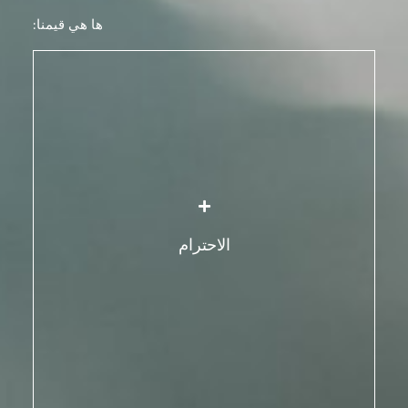
ها هي قيمنا:
يتطلب الاحترام الاعتراف بسلامة، وكرامة وحرية المرأة.
ما يعني:
احترام حقها في الاختلاف.
تقبّل أنّها كائن فريد، قادرة على التصرف والتفكير
بطريقتها الخاصة.
الاحترام
أخد في الاعتبار آرائها، ومعتقداتها، وثقافتها، ودينها،
وخياراتها في الحياة، وميولها الجنسية في موقف متبادل
خالٍ من الأحكام.