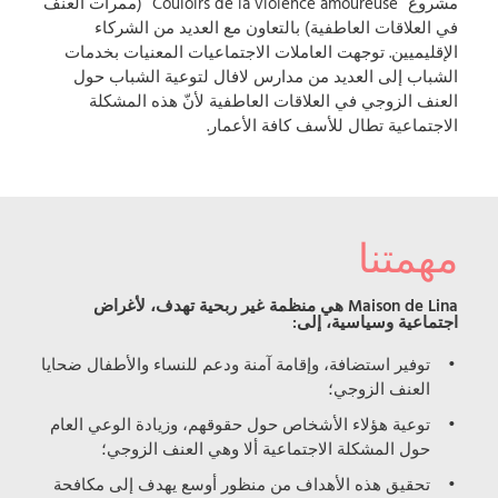
مشروع “Couloirs de la violence amoureuse” (ممرات العنف
في العلاقات العاطفية) بالتعاون مع العديد من الشركاء
الإقليميين. توجهت العاملات الاجتماعيات المعنيات بخدمات
الشباب إلى العديد من مدارس لافال لتوعية الشباب حول
العنف الزوجي في العلاقات العاطفية لأنّ هذه المشكلة
الاجتماعية تطال للأسف كافة الأعمار.
مهمتنا
Maison de Lina هي منظمة غير ربحية تهدف، لأغراض
اجتماعية وسياسية، إلى:
توفير استضافة، وإقامة آمنة ودعم للنساء والأطفال ضحايا
العنف الزوجي؛
توعية هؤلاء الأشخاص حول حقوقهم، وزيادة الوعي العام
حول المشكلة الاجتماعية ألا وهي العنف الزوجي؛
تحقيق هذه الأهداف من منظور أوسع يهدف إلى مكافحة