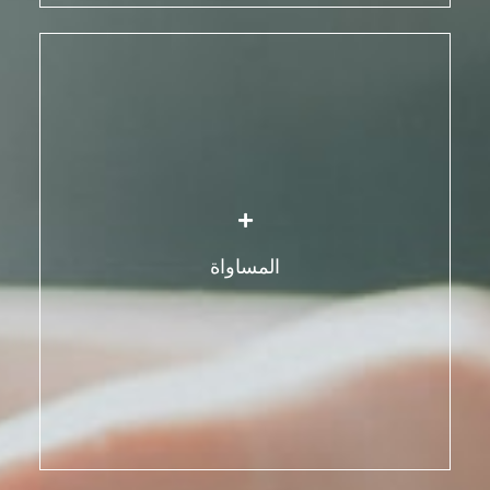
تقوم المساواة على تعزيز العلاقات القائمة على المساواة
مع النساء وفيما بينهنّ. ما يعني:
مكافحة عدم المساواة بين الرجل والمرأة.
ضمان حق المرأة، دون تمييز، في المساواة الاجتماعية،
المساواة
والاقتصادية، والسياسية، والقانونية والثقافية.
ضمان احترام هذه الحقوق.