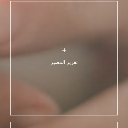
بذل كل جهد ممكن لتمكين المرأة من تقرير مصيرها.
ما يعني:
تعزيز تنمية استقلالية، وإبداع وحرية المرأة.
الاعتراف بكامل إمكانياتها لإدارة حياتها واتخاذ القرارات
لنفسها ولأطفالها.
تقرير المصير
تشجيع المرأة على اكتساب رؤية أوسع للتنشئة
الاجتماعية وتأثيرها على حياتها من خلال مشاركتها رؤيتنا
حول التمكين الجماعي للنساء.