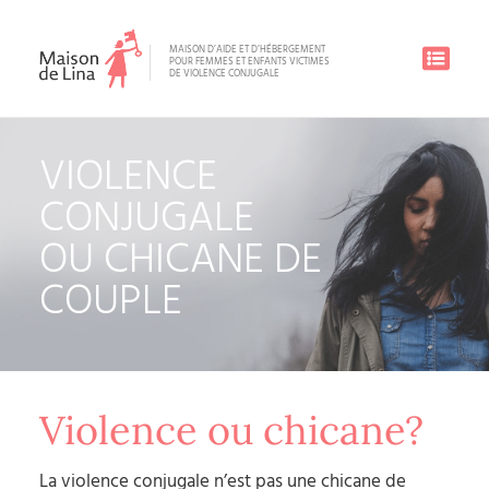
MAISON D’AIDE ET D’HÉBERGEMENT
POUR FEMMES ET ENFANTS VICTIMES
DE VIOLENCE CONJUGALE
VIOLENCE
CONJUGALE
OU CHICANE DE
COUPLE
Violence ou chicane?
La violence conjugale n’est pas une chicane de