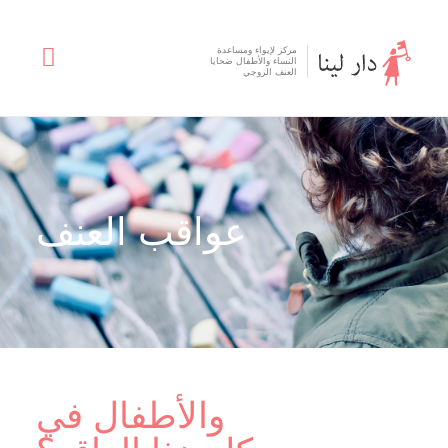
مركز لإيواء ومساعدة
النساء والأطفال ضحايا
العنف الزوجي
عواقب العنف
والأطفال في