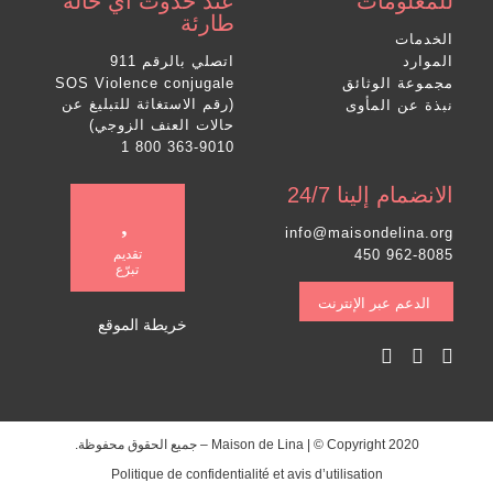
للمعلومات
عند حدوث أي حالة
طارئة
الخدمات
الموارد
اتصلي بالرقم 911
مجموعة الوثائق
SOS Violence conjugale
(رقم الاستغاثة للتبليغ عن
نبذة عن المأوى
حالات العنف الزوجي)
1 800 363-9010
الانضمام إلينا 24/7
info@maisondelina.org
450 962-8085
تقديم
تبرّع
الدعم عبر الإنترنت
خريطة الموقع
Maison de Lina | © Copyright 2020 –
جميع الحقوق محفوظة.
Politique de confidentialité et avis d’utilisation​​