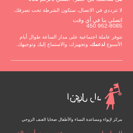
لا تترددي في الاتصال، ستكون الشرطة تحت تصرفك.
اتصلي بنا في أي وقت
450 962-8085
تتوفر عاملة اجتماعية على مدار الساعة طوال أيام
الأسبوع
لدعمك،
وتجهيزك، والاستماع إليك وتوجيهك.
مركز لإيواء ومساعدة النساء والأطفال ضحايا العنف الزوجي