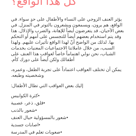
كل هذا الواقع؟
يؤثر العنف الزوجي على النساء والأطفال على حدٍ سواء. في
الواقع، هم يرون، ويسمعون ويشعرون بالتوتر في المنزل. في
بعض الأحيان، قد يتعرضون أيضاً للإهانة، والضرب والإذلال. هذا
وقد يتم استخدام بعضهم أيضاً للتجسس على أمهم أو التحكم
بها. لذلك من الواضح أنّ لهذا الواقع تأثيرات عليهم. ولهذا
السبب، من خلال عاملاتنا الاجتماعيات المعنيات بخدمات
الشباب، نحن نولي اهتماماً خاصاً لعواقب هذا العنف على
أطفالك ولكن أيضاً على دورك كأم.
يمكن أن تختلف العواقب اعتماداً على تجربة الطفل، وعمره،
وشخصيته وطبعه.
إليك بعض العواقب التي تطال الأطفال:
كثرة الكوابيس
قلق، ذعر، عصبية
شعور بالذنب
شعور بالمسؤولية حيال العنف
اصابات جسدية
صعوبات تعلم في المدرسة