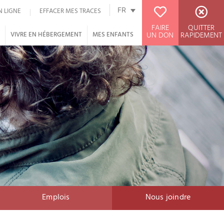
FR
N LIGNE
EFFACER MES TRACES
FAIRE
QUITTER
UN DON
RAPIDEMENT
T
VIVRE EN HÉBERGEMENT
MES ENFANTS
Emplois
Nous joindre