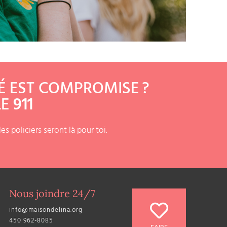
É EST COMPROMISE ?
LE
911
les policiers seront là pour toi.
Nous joindre 24/7
info@maisondelina.org
450 962-8085