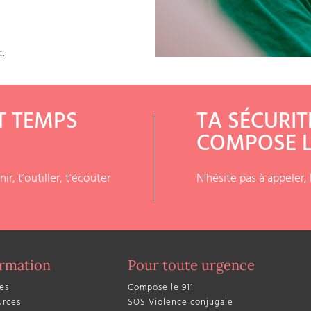
.
T TEMPS
TA SÉCURIT
COMPOSE 
r, t’outiller, t’écouter
N’hésite pas à appeler, 
ormation
Pour toute urgence
es
Compose le 911
urces
SOS Violence conjugale