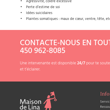
Agressivité, colère excessive
Perte d’estime de soi
Idées suicidaires
Plaintes somatiques : maux de cœur, ventre, tête, etc
CONTACTE-NOUS EN TOU
450 962-8085
Une intervenante est disponible
24/7
pour te souteni
et t’éclairer.
Inf
Servic
Resso