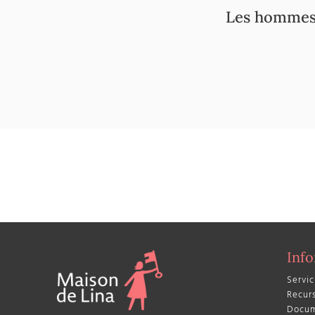
Les hommes v
Inf
Servic
Recur
Docum