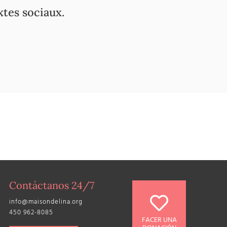
xtes sociaux.
Contáctanos 24/7
info@maisondelina.org
450 962-8085
FACER UNA