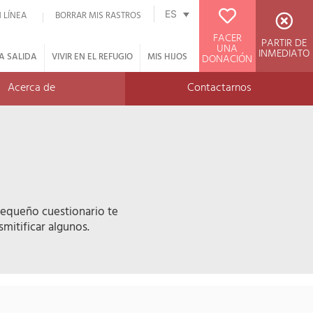
ES
 LÍNEA
BORRAR MIS RASTROS
FACER
PARTIR DE
UNA
INMEDIATO
A SALIDA
VIVIR EN EL REFUGIO
MIS HIJOS
DONACIÓN
Acerca de
Contactarnos
 pequeño cuestionario te
mitificar algunos.