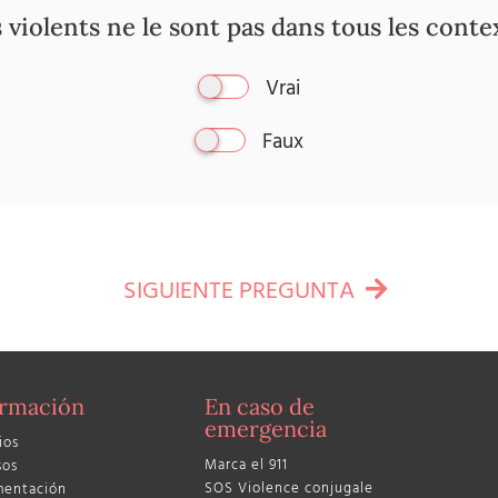
iolents ne le sont pas dans tous les conte
Vrai
Faux
SIGUIENTE PREGUNTA
ormación
En caso de
emergencia
ios
Marca el 911
sos
SOS Violence conjugale
entación